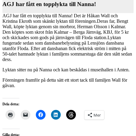
AGJ har fått en topplykta till Nanna!
AGJ har fått en topplykta till Nanna! Det är Håkan Wall och
Kristina Ekroth som skänkt lyktan till föreningen.Deras far, Bengt
Wall, köpte lyktan genom sin morbror, Herman Olsson i Kalmar.
Den köptes som skrot från Kalmar – Berga Järnväg, KBJ, för 5 kr
och skickades som gods på järnvägen till Floda station.Lyktan
fungerade sedan som dansbanebelysning på Lensjöns dansbana
utanför Floda. Efter att dansbanan fick elektrisk ström i mitten på
50-talet hamnade lyktan i familjens sommarstuga där den stått sedan
dess.
Lyktan sitter nu på Nanna och kan beskådas i museihallen i Anten.
Föreningen framför på detta sätt ett stort tack till familjen Wall för
gåvan.
Dela detta:
Mer
Gilla detta: