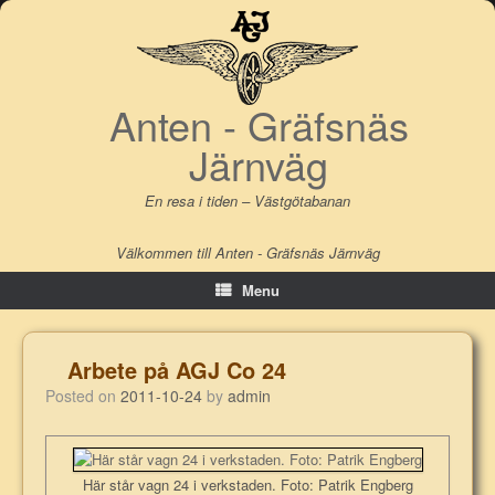
Skip
to
content
Anten - Gräfsnäs
Järnväg
En resa i tiden – Västgötabanan
Välkommen till Anten - Gräfsnäs Järnväg
Menu
Arbete på AGJ Co 24
Posted on
2011-10-24
by
admin
Här står vagn 24 i verkstaden. Foto: Patrik Engberg