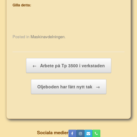
Gilla detta:
Posted in
Maskinavdelningen
.
Post navigation
←
Arbete på Tp 3500 i verkstaden
Oljeboden har fått nytt tak
→
Sociala medier