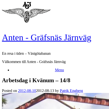
Skip
to
content
Anten - Gräfsnäs Järnväg
En resa i tiden – Västgötabanan
Välkommen till Anten - Gräfsnäs Järnväg
Menu
Arbetsdag i Kvänum – 14/8
Posted on
2012-08-10
2012-08-13
by
Patrik Engberg