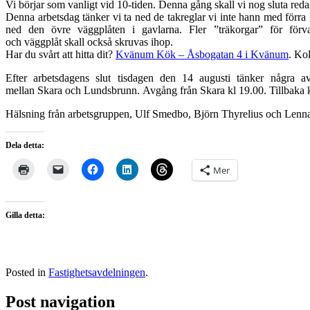
Vi börjar som vanligt vid 10-tiden. Denna gång skall vi nog sluta reda
Denna arbetsdag tänker vi ta ned de takreglar vi inte hann med förra
ned den övre väggplåten i gavlarna. Fler ”träkorgar” för förv
och väggplåt skall också skruvas ihop.
Har du svårt att hitta dit?
Kvänum Kök – Åsbogatan 4 i Kvänum
. Kol
Efter arbetsdagens slut tisdagen den 14 augusti tänker några 
mellan Skara och Lundsbrunn. Avgång från Skara kl 19.00. Tillbaka k
Hälsning från arbetsgruppen, Ulf Smedbo, Björn Thyrelius och Lenn
Dela detta:
Mer
Gilla detta:
Posted in
Fastighetsavdelningen
.
Post navigation