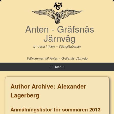
Skip
to
content
Anten - Gräfsnäs
Järnväg
En resa i tiden – Västgötabanan
Välkommen till Anten - Gräfsnäs Järnväg
Menu
Author Archive:
Alexander
Lagerberg
Anmälningslistor för sommaren 2013