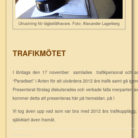
Utrustning för tågbefälhavare. Foto: Alexander Lagerberg
TRAFIKMÖTET
I lördags den 17 november samlades trafikpersonal och and
“Paradiset” i Anten för att utvärdera 2012 års trafik samt gå igeno
Presenterat förslag diskuterades och verkade falla merparten a
kommer detta att presenteras här på hemsidan. på l
Vi tog även upp vad som var bra med 2012 års trafikupplägg; v
självklart även framåt.