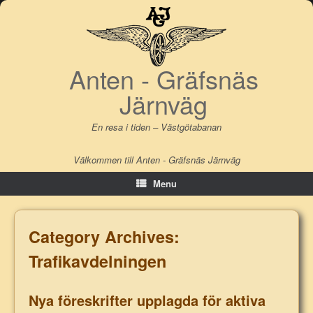
Skip
to
content
Anten - Gräfsnäs
Järnväg
En resa i tiden – Västgötabanan
Välkommen till Anten - Gräfsnäs Järnväg
Menu
Category Archives:
Trafikavdelningen
Nya föreskrifter upplagda för aktiva