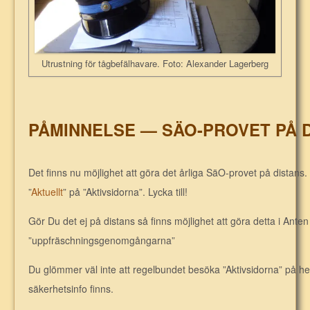
Utrustning för tågbefälhavare. Foto: Alexander Lagerberg
PÅMINNELSE — SÄO-PROVET PÅ 
Det finns nu möjlighet att göra det årliga SäO-provet på distans. 
”
Aktuellt
” på ”Aktivsidorna”. Lycka till!
Gör Du det ej på distans så finns möjlighet att göra detta i Ant
”uppfräschningsgenomgångarna”
Du glömmer väl inte att regelbundet besöka ”Aktivsidorna” på he
säkerhetsinfo finns.