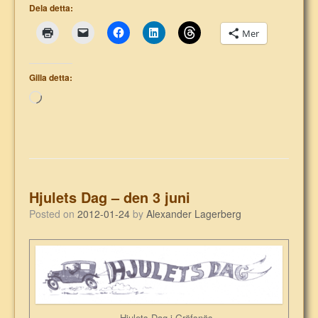
Dela detta:
Mer
Gilla detta:
Laddar
in
…
Hjulets Dag – den 3 juni
Posted on
2012-01-24
by
Alexander Lagerberg
Hjulets Dag i Gräfsnäs