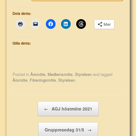
Dela detta:
Mer
Gilla detta:
Posted in
Årsmöte
,
Medlemsmöte
,
Styrelsen
and tagged
Årsmöte
,
Föreningsmöte
,
Styrelsen
.
Post navigation
←
AGJ höstmöte 2021
Gruppresedag 31/5
→