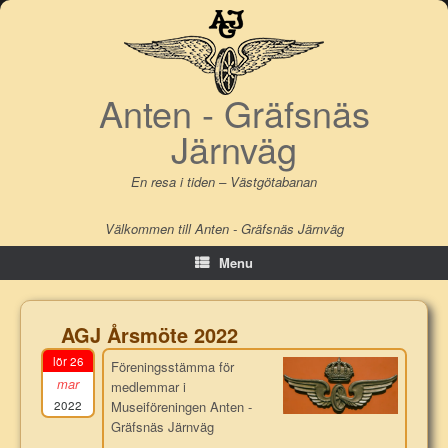
Skip
to
content
Anten - Gräfsnäs
Järnväg
En resa i tiden – Västgötabanan
Välkommen till Anten - Gräfsnäs Järnväg
Menu
AGJ Årsmöte 2022
lör 26
Föreningsstämma för
mar
medlemmar i
2022
Museiföreningen Anten -
Gräfsnäs Järnväg