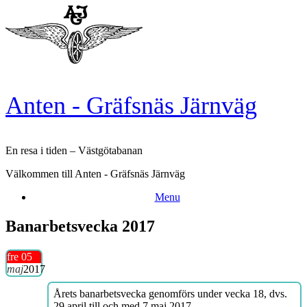
Skip
to
content
Anten - Gräfsnäs Järnväg
En resa i tiden – Västgötabanan
Välkommen till Anten - Gräfsnäs Järnväg
Menu
Banarbetsvecka 2017
fre 05
maj
2017
Årets banarbetsvecka genomförs under vecka 18, dvs.
29 april till och med 7 maj 2017.