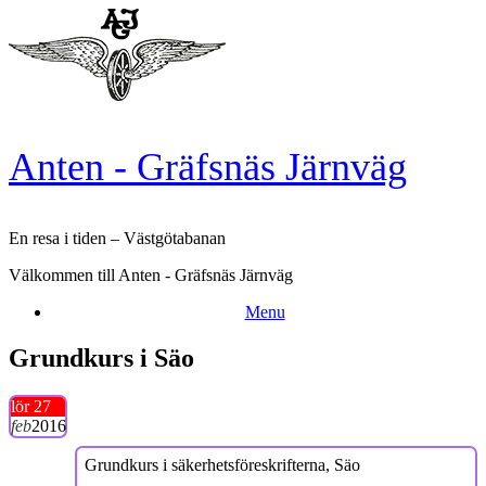
Skip
to
content
Anten - Gräfsnäs Järnväg
En resa i tiden – Västgötabanan
Välkommen till Anten - Gräfsnäs Järnväg
Menu
Grundkurs i Säo
lör 27
feb
2016
Grundkurs i säkerhetsföreskrifterna, Säo