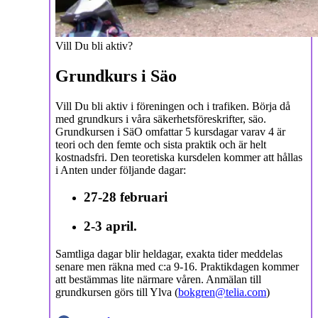
Vill Du bli aktiv?
Grundkurs i Säo
Vill Du bli aktiv i föreningen och i trafiken. Börja då
med grundkurs i våra säkerhetsföreskrifter, säo.
Grundkursen i SäO omfattar 5 kursdagar varav 4 är
teori och den femte och sista praktik och är helt
kostnadsfri.
Den teoretiska kursdelen kommer att hållas
i Anten under följande dagar:
27-28 februari
2-3 april.
Samtliga dagar blir heldagar, exakta tider meddelas
senare men räkna med c:a 9-16. Praktikdagen kommer
att bestämmas lite närmare våren.
Anmälan till
grundkursen görs till Ylva (
bokgren@telia.com
)