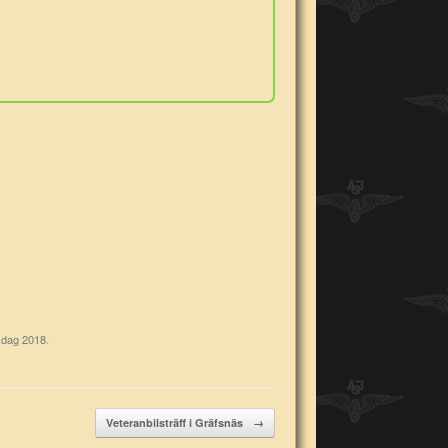
kdag 2018
.
Veteranbilsträff i Gräfsnäs
→