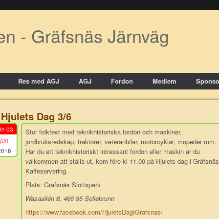
en - Gräfsnäs Järnväg
Res med AGJ
AGJ
Fordon
Medlem
Sponso
Hjulets Dag 3/6
ön 03
Stor folkfest med teknikhistoriska fordon och maskiner,
jun
jordbruksredskap, traktorer, veteranbilar, motorcyklar, mopeder mm.
2018
Har du ett teknikhistoriskt intressant fordon eller maskin är du
välkommen att ställa ut, kom före kl 11.00 på Hjulets dag i Gräfsnäs
Kaffeservering.
Plats: Gräfsnäs Slottspark
Wasaallén 8, 466 95 Sollebrunn
https://www.facebook.com/HjuletsDagIGrafsnas/