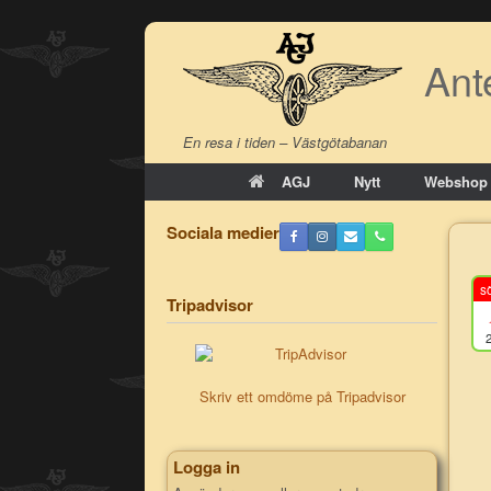
Skip
to
Ant
content
En resa i tiden – Västgötabanan
AGJ
Nytt
Webshop
Sociala medier
s
Tripadvisor
Skriv ett omdöme på Tripadvisor
Logga in