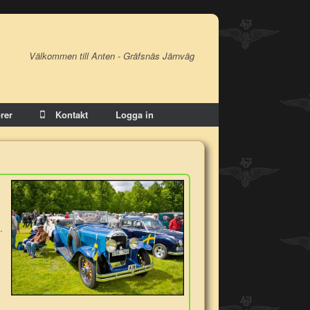
Välkommen till Anten - Gräfsnäs Järnväg
rer
Kontakt
Logga in
.