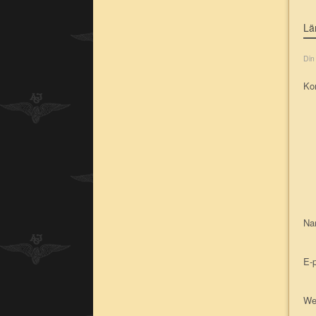
Lä
Din
Ko
N
E-
We