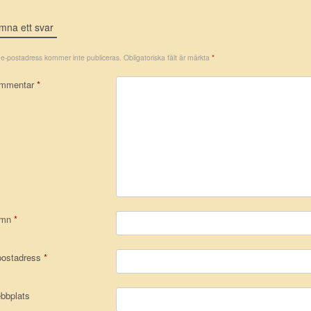
mna ett svar
 e-postadress kommer inte publiceras.
Obligatoriska fält är märkta
*
mmentar
*
amn
*
postadress
*
bbplats