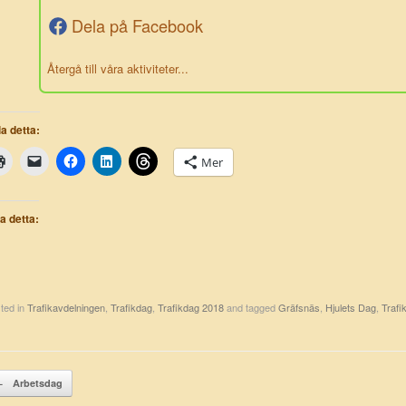
Dela på Facebook
Återgå till våra aktiviteter...
a detta:
Mer
la detta:
ted in
Trafikavdelningen
,
Trafikdag
,
Trafikdag 2018
and tagged
Gräfsnäs
,
Hjulets Dag
,
Trafi
st navigation
←
Arbetsdag