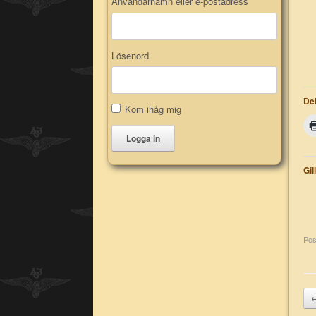
Användarnamn eller e-postadress
Lösenord
Del
Kom ihåg mig
Logga in
Gil
Pos
Po