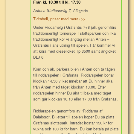
Från kl. 10.30 till kl. 17.30
Antens Stationsväg 7, Alingsås
Tidtabell, priser med mera>>>
Under Riddarhelg i Gräfsnäs 7+8 juli, genomförs
traditionsenligt tornerspel i slottsparken och lika
traditionsenligt kör vi ångtåg mellan Anten –
Gräfsnäs i anslutning till spelen. I år kommer vi
att köra med dieselloket Tp 3500 samt ångloket
BLJ 6.
Kom och åk, parkera bilen i Anten och ta tågen
till riddarspelen i Gräfsnäs. Riddarspelen börjar
klockan 14.30 vilket innebär att Du hinner åka
från Anten med tåget klockan 13.00. Efter
riddarspelen hinner Du åka tillbaka med tåget
som går klockan 16.10 eller 17.00 från Gräfsnäs.
Riddarspelen genomförs av ”Riddarna af
Dalaborg”. Biljetter till spelen köper Du på plats i
Gräfsnäs slottspark. Inträdet kostar 150 kr för
vuxna och 100 kr för barn. Du kan betala på plats