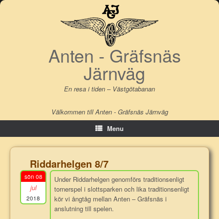
Skip
to
content
Anten - Gräfsnäs
Järnväg
En resa i tiden – Västgötabanan
Välkommen till Anten - Gräfsnäs Järnväg
Menu
Riddarhelgen 8/7
sön 08
Under Riddarhelgen genomförs traditionsenligt
jul
tornerspel i slottsparken och lika traditionsenligt
2018
kör vi ångtåg mellan Anten – Gräfsnäs i
anslutning till spelen.