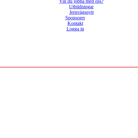
Vill du jobba med oss?
Utbildningar
Jernvägsnytt
Sponsorer
Kontakt
Logga in