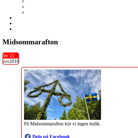
Midsommarafton
fre 22
jun
2018
På Midsommarafton kör vi ingen trafik.
Dela på Facebook