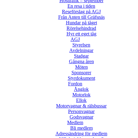
Hösttrafik – september
En resa i tiden
Reseförslag på AGJ
Från Anten till Gräfsnäs
Hundar på tåget
Rörelsehindrad
Hyr ett eget tåg
AGJ
Styrelsen
Avdelningar
Stadgar
Gångna åren
Möten
Sponsorer
Styrdokument
Fordon
Ånglok
Motorlok
Ellok
Motorvagnar & rälsbussar
Personvagnar
Godsvagnar
Medlem
Bli medlem
Adressändring för medlem