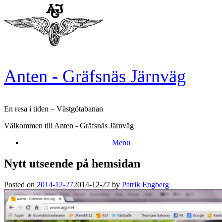
Skip
to
content
Anten - Gräfsnäs Järnväg
En resa i tiden – Västgötabanan
Välkommen till Anten - Gräfsnäs Järnväg
Menu
Nytt utseende på hemsidan
Posted on
2014-12-27
2014-12-27
by
Patrik Engberg