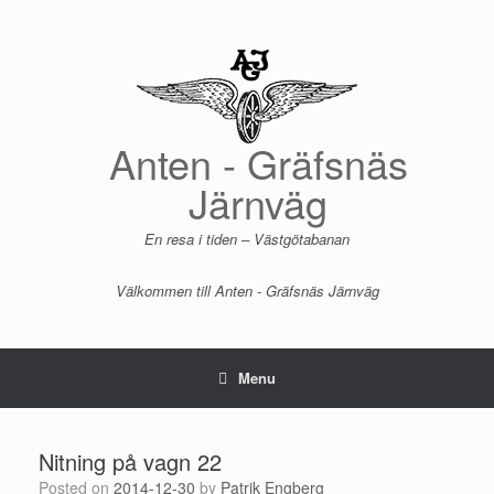
Skip
to
content
Anten - Gräfsnäs
Järnväg
En resa i tiden – Västgötabanan
Välkommen till Anten - Gräfsnäs Järnväg
Menu
Nitning på vagn 22
Posted on
2014-12-30
by
Patrik Engberg