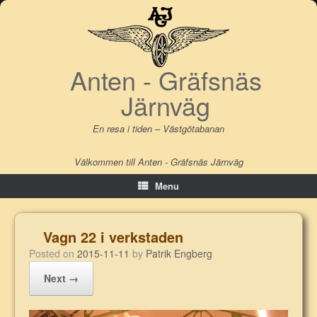
Skip
to
content
Anten - Gräfsnäs
Järnväg
En resa i tiden – Västgötabanan
Välkommen till Anten - Gräfsnäs Järnväg
Menu
Vagn 22 i verkstaden
Posted on
2015-11-11
by
Patrik Engberg
Next →