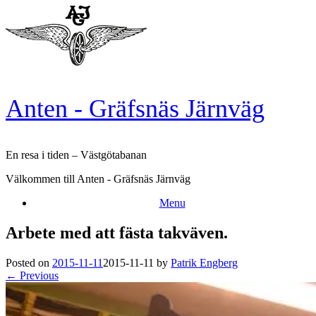
Skip
to
content
Anten - Gräfsnäs Järnväg
En resa i tiden – Västgötabanan
Välkommen till Anten - Gräfsnäs Järnväg
Menu
Arbete med att fästa takväven.
Posted on
2015-11-11
2015-11-11
by
Patrik Engberg
← Previous