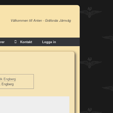
Välkommen till Anten - Gräfsnäs Järnväg
rer
Kontakt
Logga in
ik Engberg