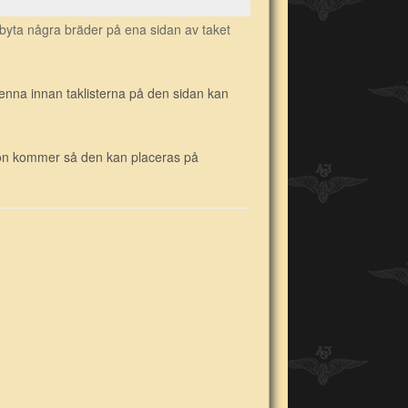
k byta några bräder på ena sidan av taket
enna innan taklisterna på den sidan kan
 snön kommer så den kan placeras på
.