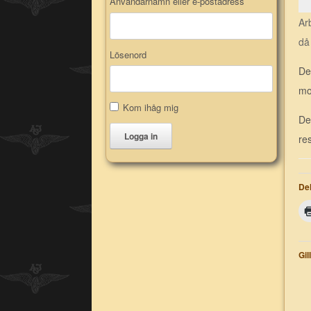
Användarnamn eller e-postadress
Ar
då 
Lösenord
De
mo
Kom ihåg mig
De
Logga in
res
Del
Gil