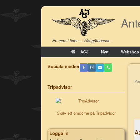
Skip
to
Ant
content
En resa i tiden – Västgötabanan
AGJ
Nytt
Webshop
Sociala medier
P
Tripadvisor
Skriv ett omdöme på Tripadvisor
A
Logga in