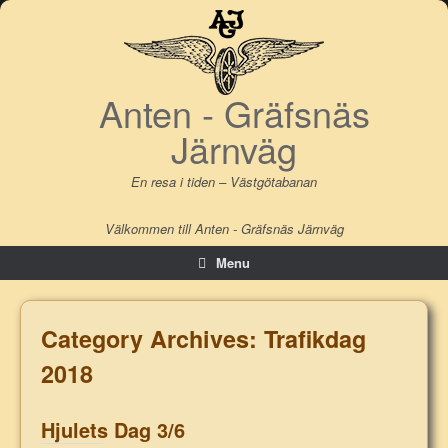
Skip
to
content
Anten - Gräfsnäs
Järnväg
En resa i tiden – Västgötabanan
Välkommen till Anten - Gräfsnäs Järnväg
Menu
Category Archives:
Trafikdag
2018
Hjulets Dag 3/6