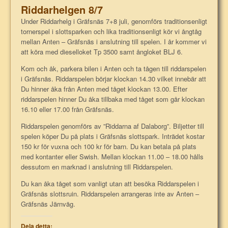
Riddarhelgen 8/7
Under Riddarhelg i Gräfsnäs 7+8 juli, genomförs traditionsenligt
tornerspel i slottsparken och lika traditionsenligt kör vi ångtåg
mellan Anten – Gräfsnäs i anslutning till spelen. I år kommer vi
att köra med dieselloket Tp 3500 samt ångloket BLJ 6.
Kom och åk, parkera bilen i Anten och ta tågen till riddarspelen
i Gräfsnäs. Riddarspelen börjar klockan 14.30 vilket innebär att
Du hinner åka från Anten med tåget klockan 13.00. Efter
riddarspelen hinner Du åka tillbaka med tåget som går klockan
16.10 eller 17.00 från Gräfsnäs.
Riddarspelen genomförs av ”Riddarna af Dalaborg”. Biljetter till
spelen köper Du på plats i Gräfsnäs slottspark. Inträdet kostar
150 kr för vuxna och 100 kr för barn. Du kan betala på plats
med kontanter eller Swish. Mellan klockan 11.00 – 18.00 hålls
dessutom en marknad i anslutning till Riddarspelen.
Du kan åka tåget som vanligt utan att besöka Riddarspelen i
Gräfsnäs slottsruin. Riddarspelen arrangeras inte av Anten –
Gräfsnäs Järnväg.
Dela detta: