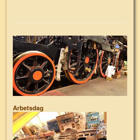
in
…
Arbetsdag