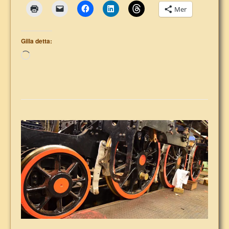
Mer
Gilla detta:
Laddar
in
…