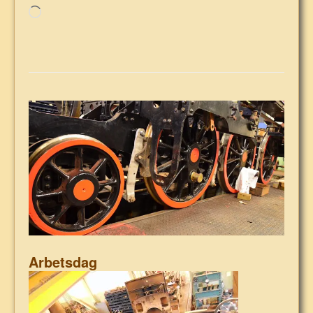
Laddar
in
…
Arbetsdag