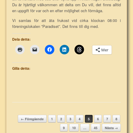
Du är hjärtligt välkommen att delta om Du vill, det finns alltid
en uppgift för var och en efter möjlighet och förmåga.
Vi samlas för att äta frukost vid cirka klockan 08:00 i
föreningslokalen ”Paradiset”. Det finns till dig med.
Dela detta:
Mer
Gilla detta:
Post navigation
← Föregående
1
2
3
4
5
6
7
8
9
10
…
45
Nästa →