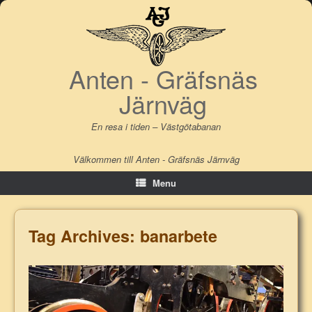
Skip
to
content
Anten - Gräfsnäs
Järnväg
En resa i tiden – Västgötabanan
Välkommen till Anten - Gräfsnäs Järnväg
Menu
Tag Archives:
banarbete