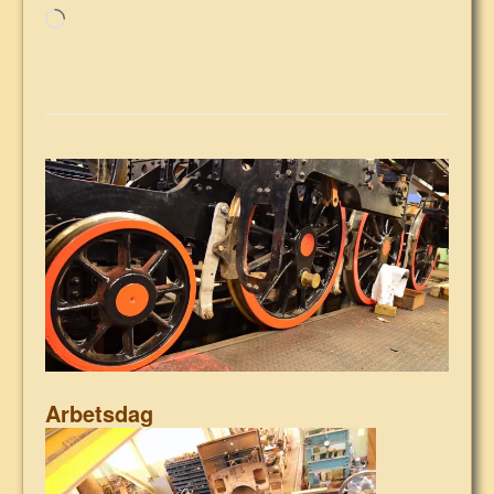
Laddar
in
…
Arbetsdag