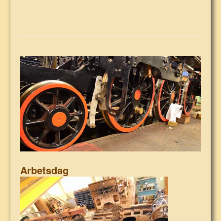
in
…
Arbetsdag