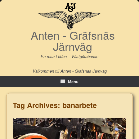
Skip
to
content
Anten - Gräfsnäs
Järnväg
En resa i tiden – Västgötabanan
Välkommen till Anten - Gräfsnäs Järnväg
Menu
Tag Archives:
banarbete