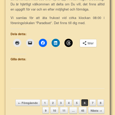
Du är hjärtligt välkommen att delta om Du vill, det finns alltid
en uppgift för var och en efter möjlighet och förmåga.
Vi samlas för att äta frukost vid cirka klockan 08:00 i
föreningslokalen ”Paradiset”. Det finns till dig med.
Dela detta:
Mer
Gilla detta:
Post navigation
← Föregående
1
2
3
4
5
6
7
8
9
10
11
…
45
Nästa →