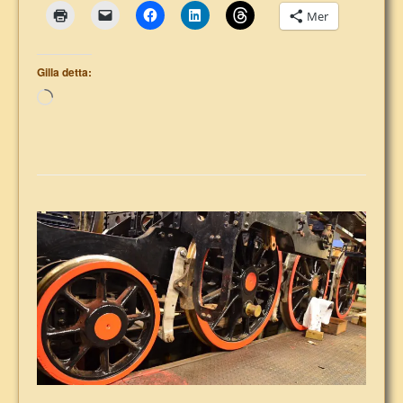
Mer
Gilla detta:
Laddar
in
…