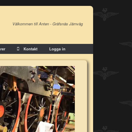
Välkommen till Anten - Gräfsnäs Järnväg
rer
Kontakt
Logga in