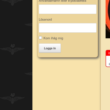
Användarnamn eller e-postadress
Lösenord
Kom ihåg mig
Logga in
l