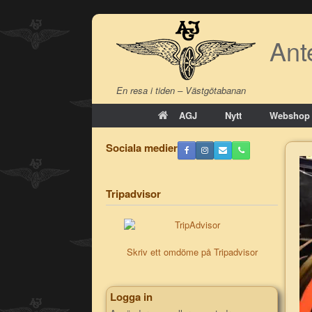
Skip
to
Ant
content
En resa i tiden – Västgötabanan
AGJ
Nytt
Webshop
Sociala medier
Tripadvisor
Skriv ett omdöme på Tripadvisor
Logga in