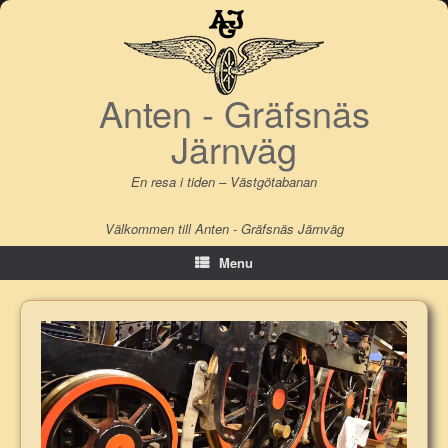
Skip
to
content
Anten - Gräfsnäs
Järnväg
En resa i tiden – Västgötabanan
Välkommen till Anten - Gräfsnäs Järnväg
Menu