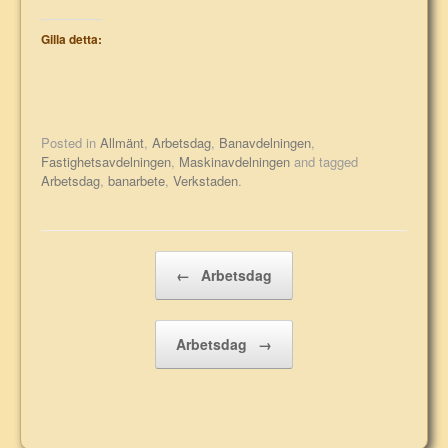
Gilla detta:
Posted in
Allmänt
,
Arbetsdag
,
Banavdelningen
,
Fastighetsavdelningen
,
Maskinavdelningen
and tagged
Arbetsdag
,
banarbete
,
Verkstaden
.
Post navigation
←
Arbetsdag
Arbetsdag
→