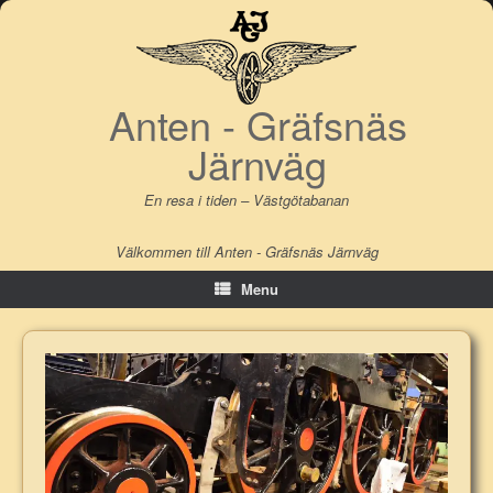
Skip
to
content
Anten - Gräfsnäs
Järnväg
En resa i tiden – Västgötabanan
Välkommen till Anten - Gräfsnäs Järnväg
Menu