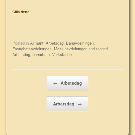
Gilla detta:
Posted in
Allmänt
,
Arbetsdag
,
Banavdelningen
,
Fastighetsavdelningen
,
Maskinavdelningen
and tagged
Arbetsdag
,
banarbete
,
Verkstaden
.
Post navigation
←
Arbetsdag
Arbetsdag
→