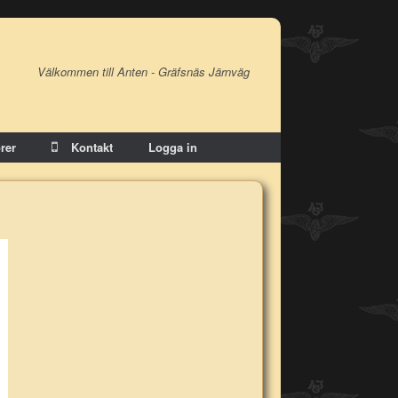
Välkommen till Anten - Gräfsnäs Järnväg
rer
Kontakt
Logga in