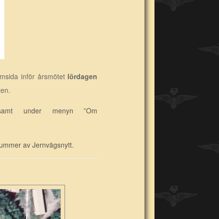
emsida inför årsmötet
lördagen
ten.
na samt under menyn ”Om
nummer av Jernvägsnytt.