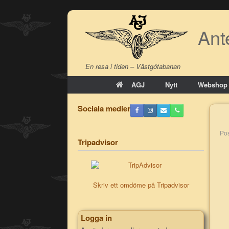
Skip
to
Ant
content
En resa i tiden – Västgötabanan
AGJ
Nytt
Webshop
Sociala medier
P
Tripadvisor
Skriv ett omdöme på Tripadvisor
Logga in