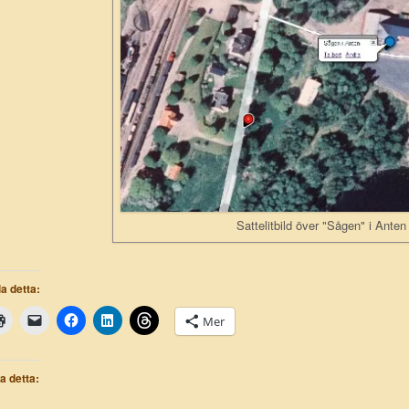
Sattelitbild över "Sågen" i Anten
a detta:
Mer
la detta: