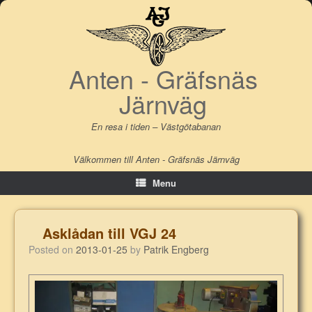
Skip
to
content
Anten - Gräfsnäs
Järnväg
En resa i tiden – Västgötabanan
Välkommen till Anten - Gräfsnäs Järnväg
Menu
Asklådan till VGJ 24
Posted on
2013-01-25
by
Patrik Engberg