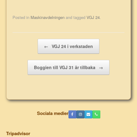
Posted in
Maskinavdelningen
and tagged
VGJ 24
.
Post navigation
←
VGJ 24 i verkstaden
Boggien till VGJ 31 är tillbaka
→
Sociala medier
Tripadvisor