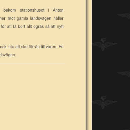
n bakom stationshuset i Anten
 ner mot gamla landsvägen håller
 att få bort allt ogräs så att nytt
k inte att ske förrän till våren. En
ndsvägen.