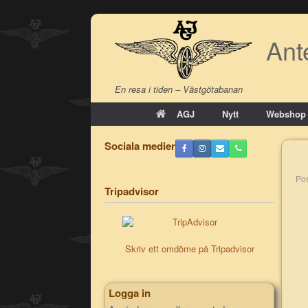
Skip
to
Ant
content
En resa i tiden – Västgötabanan
AGJ
Nytt
Webshop
Sociala medier
P
Tripadvisor
Skriv ett omdöme på Tripadvisor
Logga in