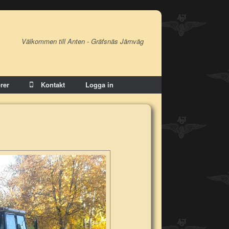
Välkommen till Anten - Gräfsnäs Järnväg
rer
Kontakt
Logga in