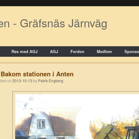
en - Gräfsnäs Järnväg
Res med AGJ
AGJ
Fordon
Medlem
Sponso
Bakom stationen i Anten
osted on
2013-10-13
by
Patrik Engberg