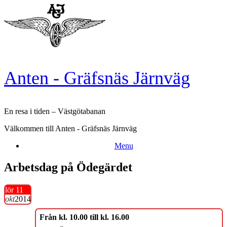
Skip
to
content
Anten - Gräfsnäs Järnväg
En resa i tiden – Västgötabanan
Välkommen till Anten - Gräfsnäs Järnväg
Menu
Arbetsdag på Ödegärdet
lör 11
okt
2014
Från kl. 10.00 till kl. 16.00