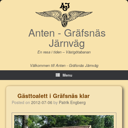
Skip
to
content
Anten - Gräfsnäs
Järnväg
En resa i tiden – Västgötabanan
Välkommen till Anten - Gräfsnäs Järnväg
Menu
Gästtoalett i Gräfsnäs klar
Posted on
2012-07-06
by
Patrik Engberg