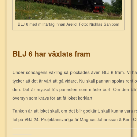
BLJ 6 med militärtåg innan Arelid. Foto: Nicklas Sahlbom
BLJ 6 har växlats fram
Under söndagens växling så plockades även BLJ 6 fram. Vi har
tycker att det är värt att gå vidare. Nu skall pannan spolas rent o
den. Det är mycket lös pannsten som måste bort. Om den blir
översyn som krävs för att få loket körklart.
Tanken är att loket skall, om det blir godkänt, skall kunna vara r
fel på VGJ 24. Projektansvariga är Magnus Johansson & Kent O