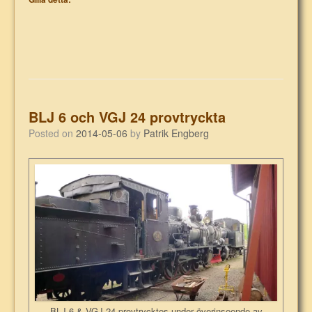
BLJ 6 och VGJ 24 provtryckta
Posted on
2014-05-06
by
Patrik Engberg
BLJ 6 & VGJ 24 provtrycktes under överinseende av