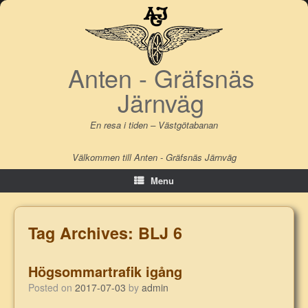
Skip
to
content
Anten - Gräfsnäs
Järnväg
En resa i tiden – Västgötabanan
Välkommen till Anten - Gräfsnäs Järnväg
Menu
Tag Archives:
BLJ 6
Högsommartrafik igång
Posted on
2017-07-03
by
admin