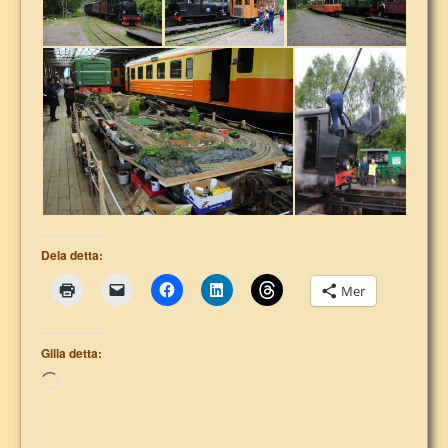
Dela detta:
Mer
Gilla detta:
Laddar
in
…