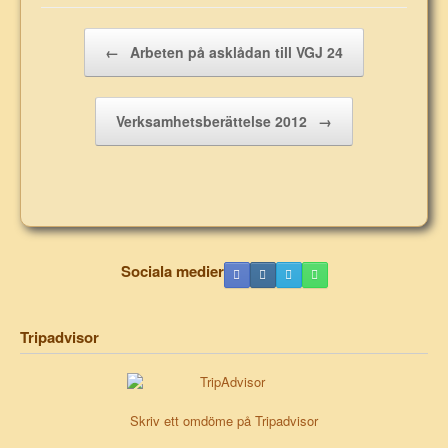
Post navigation
←
Arbeten på asklådan till VGJ 24
Verksamhetsberättelse 2012
→
Sociala medier
Tripadvisor
Skriv ett omdöme på Tripadvisor