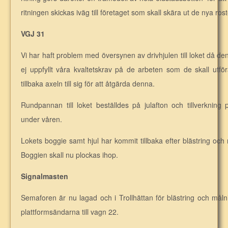
ritningen skickas iväg till företaget som skall skära ut de nya ros
VGJ 31
Vi har haft problem med översynen av drivhjulen till loket då den v
ej uppfyllt våra kvaltetskrav på de arbeten som de skall utfö
tillbaka axeln till sig för att åtgärda denna.
Rundpannan till loket beställdes på julafton och tillverknin
under våren.
Lokets boggie samt hjul har kommit tillbaka efter blästring och
Boggien skall nu plockas ihop.
Signalmasten
Semaforen är nu lagad och i Trollhättan för blästring och måln
plattformsändarna till vagn 22.