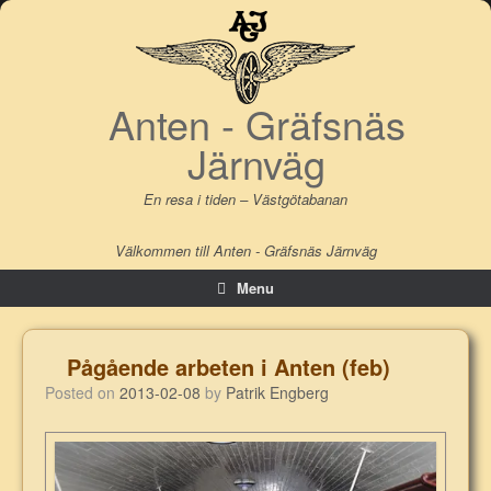
Skip
to
content
Anten - Gräfsnäs
Järnväg
En resa i tiden – Västgötabanan
Välkommen till Anten - Gräfsnäs Järnväg
Menu
Pågående arbeten i Anten (feb)
Posted on
2013-02-08
by
Patrik Engberg