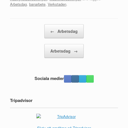
Arbetsdag
,
banarbete
,
Verkstaden
.
Post navigation
←
Arbetsdag
Arbetsdag
→
Sociala medier
Tripadvisor
Skriv ett omdöme på Tripadvisor