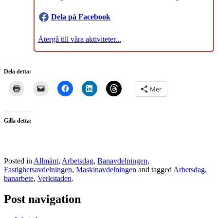
Dela på Facebook
Återgå till våra aktiviteter...
Dela detta:
Mer
Gilla detta:
Posted in
Allmänt
,
Arbetsdag
,
Banavdelningen
,
Fastighetsavdelningen
,
Maskinavdelningen
and tagged
Arbetsdag
,
banarbete
,
Verkstaden
.
Post navigation