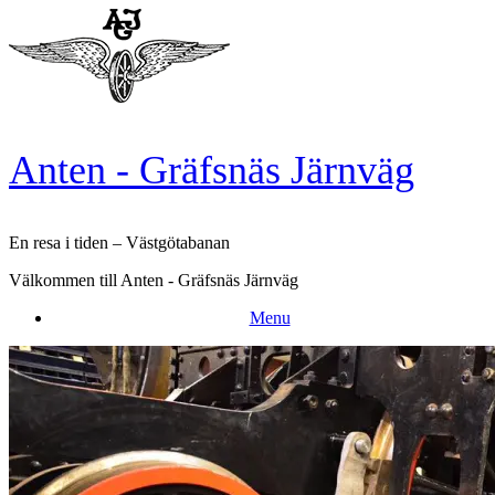
Skip
to
content
Anten - Gräfsnäs Järnväg
En resa i tiden – Västgötabanan
Välkommen till Anten - Gräfsnäs Järnväg
Menu