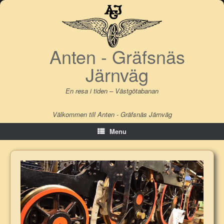
Skip
to
content
Anten - Gräfsnäs
Järnväg
En resa i tiden – Västgötabanan
Välkommen till Anten - Gräfsnäs Järnväg
Menu