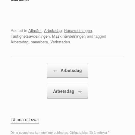
Posted in
Allmänt
,
Arbetsdag
,
Banavdelningen
,
Fastighetsavdelningen
,
Maskinavdelningen
and tagged
Arbetsdag
,
banarbete
,
Verkstaden
.
Post navigation
←
Arbetsdag
Arbetsdag
→
Lämna ett svar
Din e-postadress kommer inte publiceras.
Obligatoriska fält är märkta
*