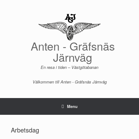
Skip
to
content
Anten - Gräfsnäs
Järnväg
En resa i tiden – Västgötabanan
Välkommen till Anten - Gräfsnäs Järnväg
Menu
Arbetsdag