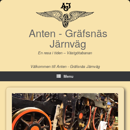
Skip
to
content
Anten - Gräfsnäs
Järnväg
En resa i tiden – Västgötabanan
Välkommen till Anten - Gräfsnäs Järnväg
Menu