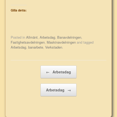
Gilla detta:
Posted in
Allmänt
,
Arbetsdag
,
Banavdelningen
,
Fastighetsavdelningen
,
Maskinavdelningen
and tagged
Arbetsdag
,
banarbete
,
Verkstaden
.
Post navigation
←
Arbetsdag
Arbetsdag
→