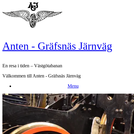
Skip
to
content
Anten - Gräfsnäs Järnväg
En resa i tiden – Västgötabanan
Välkommen till Anten - Gräfsnäs Järnväg
Menu