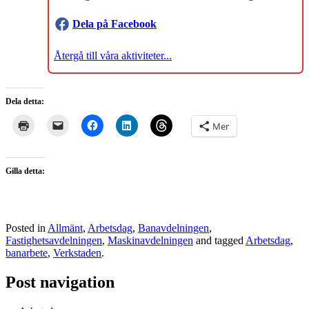
Dela på Facebook
Återgå till våra aktiviteter...
Dela detta:
Mer
Gilla detta:
Posted in
Allmänt
,
Arbetsdag
,
Banavdelningen
,
Fastighetsavdelningen
,
Maskinavdelningen
and tagged
Arbetsdag
,
banarbete
,
Verkstaden
.
Post navigation