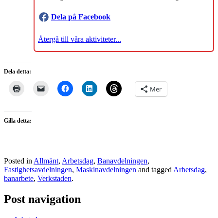
Dela på Facebook
Återgå till våra aktiviteter...
Dela detta:
Mer
Gilla detta:
Posted in
Allmänt
,
Arbetsdag
,
Banavdelningen
,
Fastighetsavdelningen
,
Maskinavdelningen
and tagged
Arbetsdag
,
banarbete
,
Verkstaden
.
Post navigation