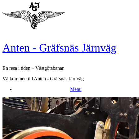
Skip
to
content
Anten - Gräfsnäs Järnväg
En resa i tiden – Västgötabanan
Välkommen till Anten - Gräfsnäs Järnväg
Menu