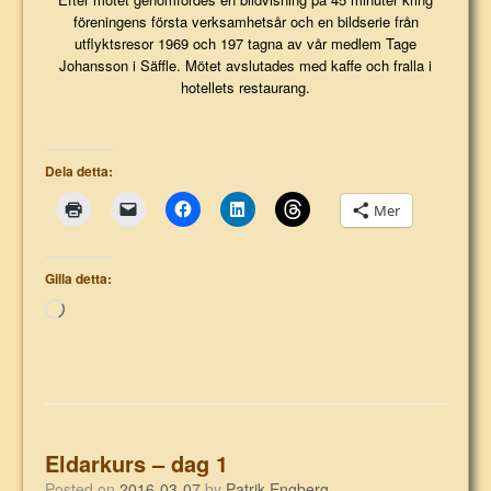
föreningens första verksamhetsår och en bildserie från
utflyktsresor 1969 och 197 tagna av vår medlem Tage
Johansson i Säffle. Mötet avslutades med kaffe och fralla i
hotellets restaurang.
Dela detta:
Mer
Gilla detta:
Laddar
in
…
Eldarkurs – dag 1
Posted on
2016-03-07
by
Patrik Engberg