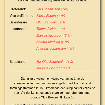
Därefter genomfördes styrelsevalen enligt följande:
Ordförande
Lars Johansson (1år)
Vice ordförande
Pierre Enbert (1 år)
Sekreterare
Olof Brandelid (2 år)
Ledamöter
Tomas Blidér (1 år)
Marcus Jacobson (2 år)
Sandra Merking (2 år)
Andreas Johansson (1år)
Suppleanter
Per-Olof Söderpalm (1 år)
Magnus Liberger (1år)
Då halva styrelsen omväljes vartannat år är de
styrelsemedlemmar som ovan angetts med 1 år valda på
föreningsstämman 2015. Ordförande och suppleanter väljes på
1 år. Vid det konstituerande styrelsemötet efter stämman
utsågs Ylva Bokgren till kassör.
Efter mötet genomfördes en bildvisning på 45 minuter kring