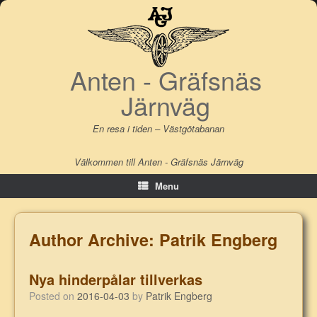
Skip
to
content
Anten - Gräfsnäs
Järnväg
En resa i tiden – Västgötabanan
Välkommen till Anten - Gräfsnäs Järnväg
Menu
Author Archive:
Patrik Engberg
Nya hinderpålar tillverkas
Posted on
2016-04-03
by
Patrik Engberg