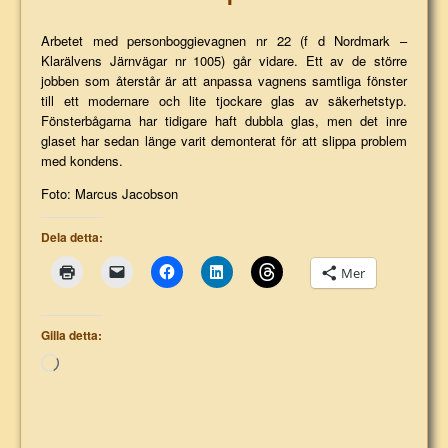
Arbetet med personboggievagnen nr 22 (f d Nordmark –
Klarälvens Järnvägar nr 1005) går vidare. Ett av de större
jobben som återstår är att anpassa vagnens samtliga fönster
till ett modernare och lite tjockare glas av säkerhetstyp.
Fönsterbågarna har tidigare haft dubbla glas, men det inre
glaset har sedan länge varit demonterat för att slippa problem
med kondens.
Foto: Marcus Jacobson
Dela detta:
Mer
Gilla detta:
Laddar
in
…