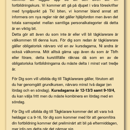
fortbildningskurs. Vi kommer att gå på djupet i våra föreskrifter
med tyngdpunkt på Tkl biten, vi kommer bland annat att
informera om nya regler när det gäller hjälpfordon men även det
totala samspelet mellan samtliga personalkategorier då detta
är en viktig bit.
Detta gör att även du som inte är eller vill bli tågklarerare är
välkommen till denna kurs
. För dig som redan är tågklarerare
gäller obligatorisk närvaro vid en av kursdagarna, Ni andra är
också välkomna. Möt alltså gärna upp även du som är Tbfh
eller förare, detta kurstillfälle räknas då som en av de
obligatoriska fortbildningarna du måste delta i minst vart tredje
år.
För Dig som vill utbilda dig till Tågklarerare gäller, förutom att
du har genomgått grundkursen, närvaro minst två dagar (en
lördag och en söndag).
Kursdagarna är 12-13/3 samt 9-10/4,
du kan välja fritt men du måste kombinera en lördag med en
söndag.
För Dig vill utbilda dig till Tågklarare kommer det att vara två
heldagar c:a 9-16, för dig som kommer med för att genomföra
din fortbildning kommer det preliminärt att bli på eftermiddagen,
mer info om detta när det närmar sig.