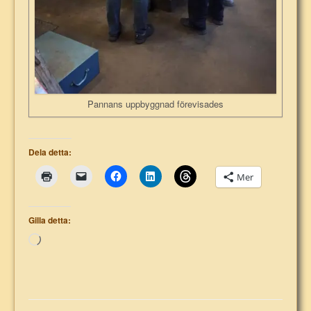
Pannans uppbyggnad förevisades
Dela detta:
Mer
Gilla detta:
Laddar
in
…